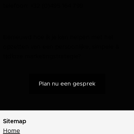
telefoon: +32 (0)495 164 799
Benieuwd hoe ik je kan helpen met het
opzetten van een persoonlijke, simpele &
tijdloze marketingstrategie?
Plan nu een gesprek
Sitemap
Home